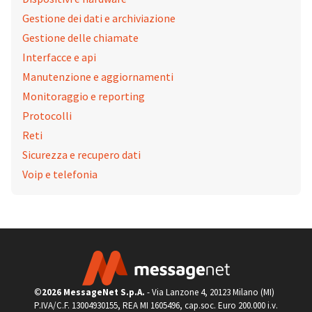
Gestione dei dati e archiviazione
Gestione delle chiamate
Interfacce e api
Manutenzione e aggiornamenti
Monitoraggio e reporting
Protocolli
Reti
Sicurezza e recupero dati
Voip e telefonia
©
2026 MessageNet S.p.A.
- Via Lanzone 4, 20123 Milano (MI)
P.IVA/C.F. 13004930155, REA MI 1605496, cap.soc. Euro 200.000 i.v.