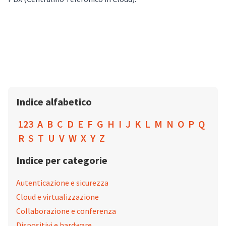
Indice alfabetico
123
A
B
C
D
E
F
G
H
I
J
K
L
M
N
O
P
Q
R
S
T
U
V
W
X
Y
Z
Indice per categorie
Autenticazione e sicurezza
Cloud e virtualizzazione
Collaborazione e conferenza
Dispositivi e hardware