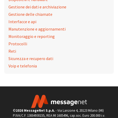
Gestione dei dati e archiviazione
Gestione delle chiamate
Interfacce e api
Manutenzione e aggiornamenti
Monitoraggio e reporting
Protocolli
Reti
Sicurezza e recupero dati
Voip e telefonia
©
2026 MessageNet S.p.A.
- Via Lanzone 4, 20123 Milano (MI)
P.IVA/C.F. 13004930155, REA MI 1605496, cap.soc. Euro 200.000 i.v.