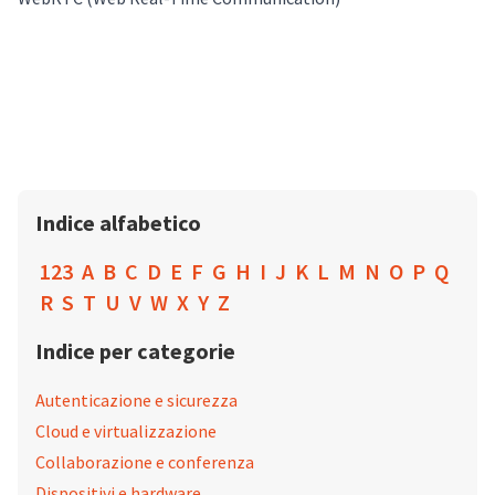
Indice alfabetico
123
A
B
C
D
E
F
G
H
I
J
K
L
M
N
O
P
Q
R
S
T
U
V
W
X
Y
Z
Indice per categorie
Autenticazione e sicurezza
Cloud e virtualizzazione
Collaborazione e conferenza
Dispositivi e hardware