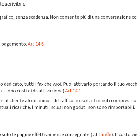
oscrivibile
ografico, senza scadenza. Non consente più di una conversazione 
r a pagamento.
Art 14.6
 dedicato, tutti i fax che vuoi. Puoi attivarlo portando il tuo vec
 ci sono costi di disattivazione)
Art 14.1
 al cliente alcuni minuti di traffico in uscita. I minuti compresi so
ntuali ricariche. I minuti inclusi non goduti non sono rimborsabili.
do solo le pagine effettivamente consegnate (vd
Tariffe
). Il costo 