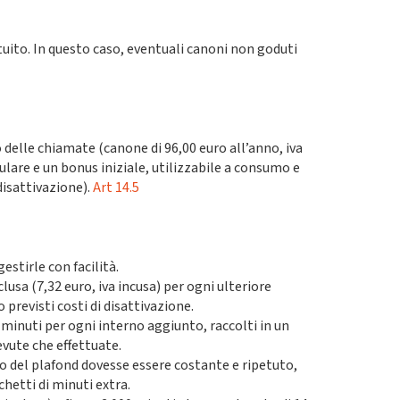
ito. In questo caso, eventuali canoni non goduti
o delle chiamate (canone di 96,00 euro all’anno, iva
ulare e un bonus iniziale, utilizzabile a consumo e
disattivazione).
Art 14.5
estirle con facilità.
clusa (7,32 euro, iva incusa) per ogni ulteriore
 previsti costi di disattivazione.
 minuti per ogni interno aggiunto, raccolti in un
evute che effettuate.
o del plafond dovesse essere costante e ripetuto,
etti di minuti extra.