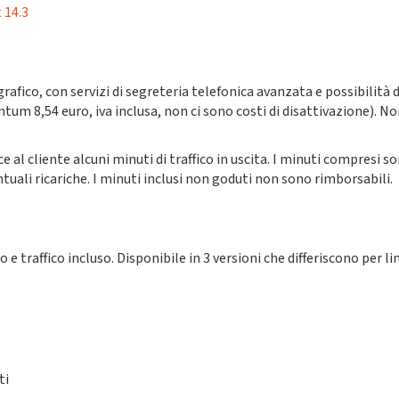
 14.3
afico, con servizi di segreteria telefonica avanzata e possibilità 
ntum 8,54 euro, iva inclusa, non ci sono costi di disattivazione). 
 al cliente alcuni minuti di traffico in uscita. I minuti compresi so
ntuali ricariche. I minuti inclusi non goduti non sono rimborsabili.
e traffico incluso. Disponibile in 3 versioni che differiscono per lim
ti