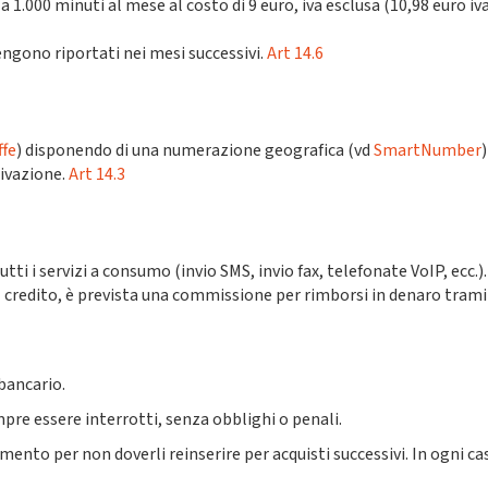
a 1.000 minuti al mese al costo di 9 euro, iva esclusa (10,98 euro iva
engono riportati nei mesi successivi.
Art 14.6
ffe
) disponendo di una numerazione geografica (vd
SmartNumber
tivazione.
Art 14.3
utti i servizi a consumo (invio SMS, invio fax, telefonate VoIP, ecc.)
l credito, è prevista una commissione per rimborsi in denaro tramit
 bancario.
mpre essere interrotti, senza obblighi o penali.
gamento per non doverli reinserire per acquisti successivi. In ogni 