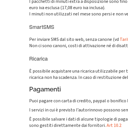
I pacchetti di minuti extra a disposizione sono fino 
euro iva esclusa (17,08 euro iva inclusa).
I minuti non utilizzati nel mese sono persi e non v
SmartSMS
Per inviare SMS dal sito web, senza canone (vd
Tari
Non ci sono canoni, costi di attivazione né di disat
Ricarica
È possibile acquistare una ricarica utilizzabile per t
ricarica non ha scadenza. In caso di restituzione de
Pagamenti
Puoi pagare con carta di credito, paypal o bonifico
I servizi in cui è previsto l’autorinnovo possono se
È possibile salvare i dati di alcune tipologie di pa
sono gestiti direttamente dai fornitori.
Art 10.2