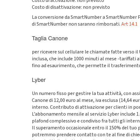
Costo di attivazione: non previsto
Costo di disattivazione: non previsto
La conversione da SmartNumber a SmartNumber Pro n
di SmartNumber non saranno rimborsati.
Art 14.1
Taglia Canone
per ricevere sul cellulare le chiamate fatte verso i
inclusa, che include 1000 minuti al mese -tariffati 
fino ad esaurimento, che permette il trasferimento d
Lyber
Un numero fisso per gestire la tua attività, con assi
Canone di 12,00 euro al mese, iva esclusa (14,64 euro
interno. Contributo di attivazione per clienti in port
L’abbonamento mensile al servizio Lyber include 1.0
plafond complessivo e condiviso fra tutti gli interni
Il superamento occasionale entro il 150% del tuo p
potremmo prendere contatto con te al fine di chie