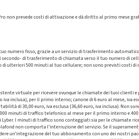
on prevede costi di attivazione e dà diritto al primo mese gratu
l tuo numero fisso, grazie a un servizio di trasferimento automatic
al secondo- di trasferimento di chiamata verso il tuo numero di cell
i ulteriori 500 minuti al tuo cellulare; non sono previsti costi di 
stente virtuale per ricevere ovunque le chiamate dei tuoi clienti e g
 iva inclusa), per il primo interno; canone di 6 euro al mese, iva es
abilità di 30,00 euro, iva esclusa (36,60 euro, iva inclusa). Non sono
00 minuti di traffico telefonico al mese per il primo interno e 400
 Lyber. I minuti di traffico sono conteggiati sia per le chiamate ric
lafond non comporta l’interruzione del servizio. Se il superament
dere un’integrazione del tuo abbonamento con uno dei nostri pacch