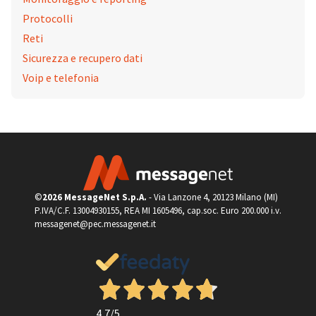
Protocolli
Reti
Sicurezza e recupero dati
Voip e telefonia
©
2026 MessageNet S.p.A.
- Via Lanzone 4, 20123 Milano (MI)
P.IVA/C.F. 13004930155, REA MI 1605496, cap.soc. Euro 200.000 i.v.
messagenet@pec.messagenet.it
4,7
/5