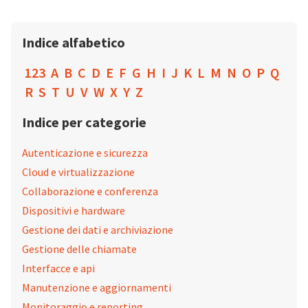
Indice alfabetico
123
A
B
C
D
E
F
G
H
I
J
K
L
M
N
O
P
Q
R
S
T
U
V
W
X
Y
Z
Indice per categorie
Autenticazione e sicurezza
Cloud e virtualizzazione
Collaborazione e conferenza
Dispositivi e hardware
Gestione dei dati e archiviazione
Gestione delle chiamate
Interfacce e api
Manutenzione e aggiornamenti
Monitoraggio e reporting