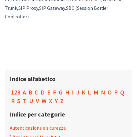
Trunk
,
SIP Proxy
,
SIP Gateway
,
SBC (Session Border
Controller)
.
Indice alfabetico
123
A
B
C
D
E
F
G
H
I
J
K
L
M
N
O
P
Q
R
S
T
U
V
W
X
Y
Z
Indice per categorie
Autenticazione e sicurezza
Cloud e virtualizzazione